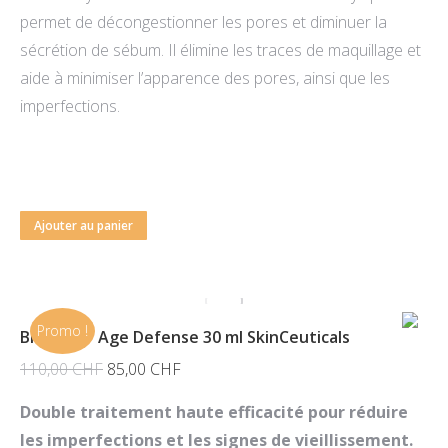
permet de décongestionner les pores et diminuer la
sécrétion de sébum. Il élimine les traces de maquillage et
aide à minimiser l’apparence des pores, ainsi que les
imperfections.
Ajouter au panier
Promo !
Blemish + Age Defense 30 ml SkinCeuticals
Le
Le
110,00
CHF
85,00
CHF
prix
prix
Double traitement haute efficacité pour réduire
initial
actuel
les imperfections et les signes de vieillissement.