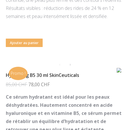
continue, une peau plus ferme et des contours redéfinis.
Résultats visibles : réduction des rides de 24 % en 12
semaines et peau intensément lissée et densifiée.
Ajouter au panier
Promo !
Hydrating B5 30 ml SkinCeuticals
Le
Le
85,00
CHF
78,00
CHF
prix
prix
Ce sérum hydratant est idéal pour les peaux
initial
actuel
déshydratées. Hautement concentré en acide
était :
est :
hyaluronique et en vitamine B5, ce sérum permet
85,00 CHF.
78,00 CHF.
de rétablir un équilibre d’hydratation et de
retrouver une peau plus lisse et éclatante.