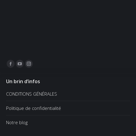
Trouvez nous sur :
Facebook
YouTube
Instagram
page
page
page
Un brin d’infos
opens
opens
opens
in
in
in
CONDITIONS GÉNÉRALES
new
new
new
window
window
window
Politique de confidentialité
Notre blog