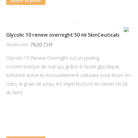
Ajouter au panier
Glycolic 10 renew overnight 50 ml SkinCeuticals
Le
Le
95,00
CHF
78,00
CHF
prix
prix
Glycolic 10 Renew Overnight est un peeling
initial
actuel
cosméceutique de nuit qui, grâce à l’acide glycolique,
était :
est :
exfoliant active le renouvellement cellulaire pour lisser les
95,00 CHF.
78,00 CHF.
rides, le grain de peau, les imperfections et raviver l’éclat
du teint.