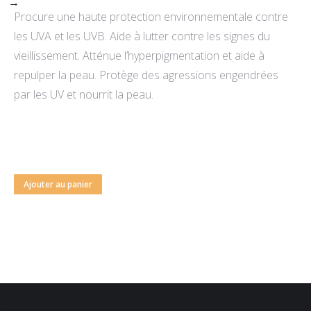
→
prix
prix
Procure une haute protection environnementale contre
initial
actuel
les UVA et les UVB. Aide à lutter contre les signes du
était :
est :
vieillissement. Atténue l’hyperpigmentation et aide à
195,00 CHF.
155,00 CHF.
repulper la peau. Protège des agressions engendrées
par les UV et nourrit la peau.
Ajouter au panier