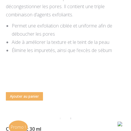
décongestionner les pores. Il contient une triple
combinaison d’agents exfoliants.
Permet une exfoliation ciblée et uniforme afin de
déboucher les pores
Aide à améliorer la texture et le teint de la peau
Élimine les impuretés, ainsi que l’excès de sébum
Ajouter au panier
Promo !
C E Ferulic 30 ml