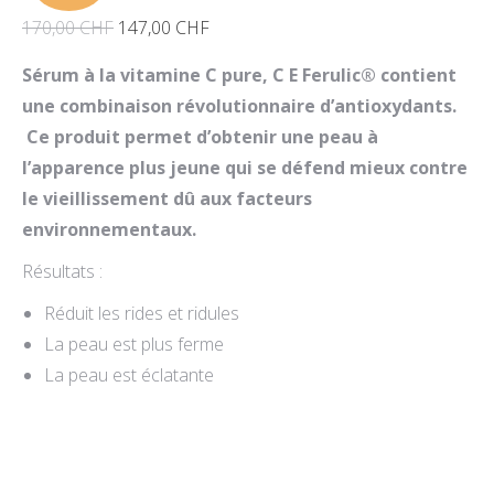
Le
Le
170,00
CHF
147,00
CHF
prix
prix
Sérum à la vitamine C pure, C E Ferulic® contient
initial
actuel
une combinaison révolutionnaire d’antioxydants.
était :
est :
Ce produit permet d’obtenir une peau à
170,00 CHF.
147,00 CHF.
l’apparence plus jeune qui se défend mieux contre
le vieillissement dû aux facteurs
environnementaux.
Résultats :
Réduit les rides et ridules
La peau est plus ferme
La peau est éclatante