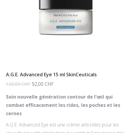
A.G.E. Advanced Eye 15 ml SkinCeuticals
Le
Le
120,00
CHF
92,00
CHF
prix
prix
Soin nouvelle génération contour de l’œil qui
initial
actuel
combat efficacement les rides, les poches et les
était :
est :
cernes
120,00 CHF.
92,00 CHF.
A.G.E. Advanced Eye est une crème anti-rides pour les