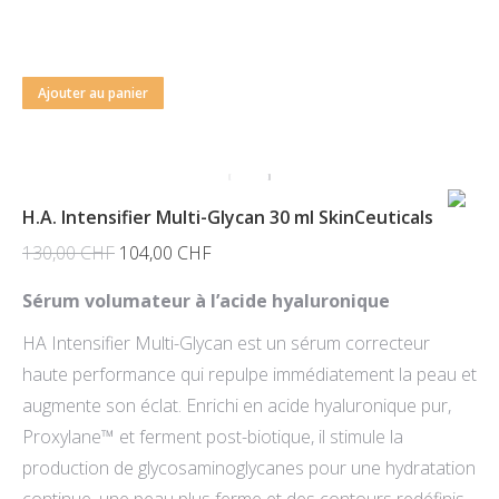
Ajouter au panier
H.A. Intensifier Multi-Glycan 30 ml SkinCeuticals
Le
Le
130,00
CHF
104,00
CHF
prix
prix
Sérum volumateur à l’acide hyaluronique
initial
actuel
HA Intensifier Multi-Glycan est un sérum correcteur
était :
est :
haute performance qui repulpe immédiatement la peau et
130,00 CHF.
104,00 CHF.
augmente son éclat. Enrichi en acide hyaluronique pur,
Proxylane™ et ferment post-biotique, il stimule la
production de glycosaminoglycanes pour une hydratation