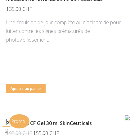
135,00
CHF
Une émulsion de jour complète au niacinamide pour
lutter contre les signes prématurés de
photovieillissement.
Ajouter au panier
1
Promo !
Phloretin CF Gel 30 ml SkinCeuticals
2
Le
Le
195,00
CHF
155,00
CHF