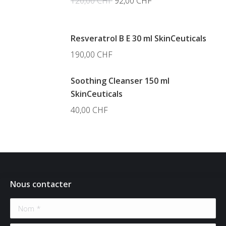
Le
Le
120,00
CHF
92,00
CHF
prix
prix
initial
actuel
Resveratrol B E 30 ml SkinCeuticals
était :
est :
190,00
CHF
120,00 CHF.
92,00 CHF.
Soothing Cleanser 150 ml
SkinCeuticals
40,00
CHF
Nous contacter
Nom *