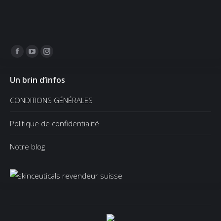
Trouvez nous sur :
Facebook
YouTube
Instagram
page
page
page
Un brin d’infos
opens
opens
opens
in
in
in
CONDITIONS GÉNÉRALES
new
new
new
window
window
window
Politique de confidentialité
Notre blog