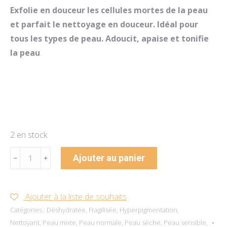
Exfolie en douceur les cellules mortes de la peau
et parfait le nettoyage en douceur. Idéal pour
tous les types de peau. Adoucit, apaise et tonifie
la peau
.
2 en stock
quantité
Ajouter au panier
﹣
﹢
de
Equalizing
Toner
Ajouter à la liste de souhaits
250
Catégories :
Déshydratée
,
Fragilisée
,
Hyperpigmentation
,
Nettoyant
,
Peau mixte
,
Peau normale
,
Peau sèche
,
Peau sensible
,
ml