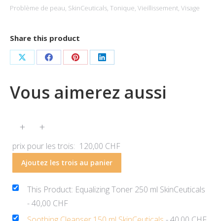
Problème de peau
,
SkinCeuticals
,
Tonique
,
Vieillissement
,
Visage
SkinCeuticals
Share this product
Partager
Partager
Partager
Partager
sur
sur
sur
sur
Vous aimerez aussi
X
Facebook
Pinterest
LinkedIn
+
+
prix pour les trois:
120,00
CHF
Ajoutez les trois au panier
This Product: Equalizing Toner 250 ml SkinCeuticals
-
40,00
CHF
Soothing Cleanser 150 ml SkinCeuticals
-
40,00
CHF