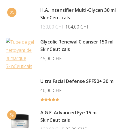
H.A. Intensifier Multi-Glycan 30 ml
SkinCeuticals
Le
Le
130,00
CHF
104,00
CHF
prix
prix
Glycolic Renewal Cleanser 150 ml
initial
actuel
SkinCeuticals
était :
est :
45,00
CHF
130,00 CHF.
104,00 CHF.
Ultra Facial Defense SPF50+ 30 ml
40,00
CHF
Note
5.00
sur 5
A.G.E. Advanced Eye 15 ml
SkinCeuticals