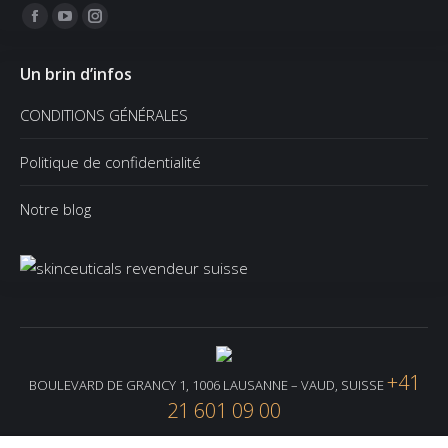
Trouvez nous sur :
Facebook
YouTube
Instagram
page
page
page
Un brin d’infos
opens
opens
opens
in
in
in
CONDITIONS GÉNÉRALES
new
new
new
window
window
window
Politique de confidentialité
Notre blog
+41
BOULEVARD DE GRANCY 1, 1006 LAUSANNE – VAUD, SUISSE
21 601 09 00