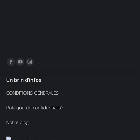
Trouvez nous sur :
Facebook
YouTube
Instagram
page
page
page
Un brin d’infos
opens
opens
opens
in
in
in
CONDITIONS GÉNÉRALES
new
new
new
window
window
window
Politique de confidentialité
Notre blog