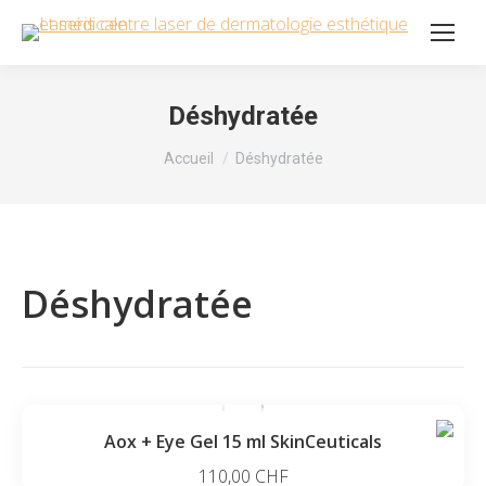
Déshydratée
Vous êtes ici :
Accueil
Déshydratée
Déshydratée
Aox + Eye Gel 15 ml SkinCeuticals
110,00
CHF