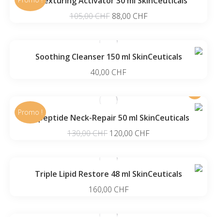
Retexturing Activator 30 ml SkinCeuticals
Le
Le
105,00
CHF
88,00
CHF
prix
prix
initial
actuel
était :
est :
Soothing Cleanser 150 ml SkinCeuticals
105,00 CHF.
88,00 CHF.
40,00
CHF
Promo !
Tripeptide Neck-Repair 50 ml SkinCeuticals
Le
Le
130,00
CHF
120,00
CHF
prix
prix
initial
actuel
était :
est :
Triple Lipid Restore 48 ml SkinCeuticals
130,00 CHF.
120,00 CHF.
160,00
CHF