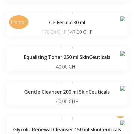
Promo !
C E Ferulic 30 ml
Le
Le
170,00
CHF
147,00
CHF
prix
prix
initial
actuel
était :
est :
Equalizing Toner 250 ml SkinCeuticals
170,00 CHF.
147,00 CHF.
40,00
CHF
Gentle Cleanser 200 ml SkinCeuticals
40,00
CHF
Glycolic Renewal Cleanser 150 ml SkinCeuticals