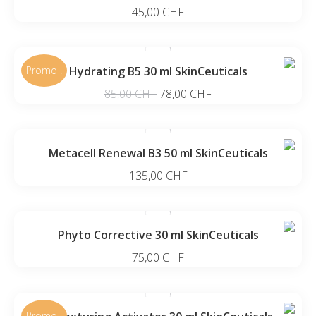
45,00
CHF
Promo !
Hydrating B5 30 ml SkinCeuticals
Le
Le
85,00
CHF
78,00
CHF
prix
prix
initial
actuel
était :
est :
Metacell Renewal B3 50 ml SkinCeuticals
85,00 CHF.
78,00 CHF.
135,00
CHF
Phyto Corrective 30 ml SkinCeuticals
75,00
CHF
Promo !