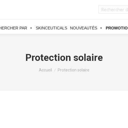
HERCHER PAR
SKINCEUTICALS
NOUVEAUTÉS
PROMOTIO
Protection solaire
Vous êtes ici :
Accueil
Protection solaire