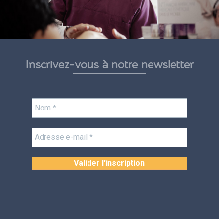
Inscrivez-vous à notre newsletter
Nom
*
Adresse
e-
mail
*