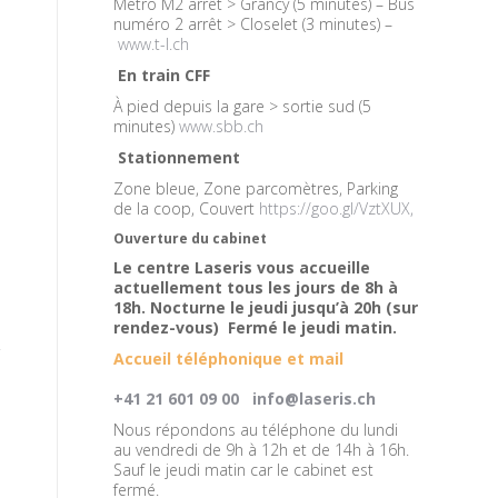
Métro M2 arrêt > Grancy (5 minutes) – Bus
numéro 2 arrêt > Closelet (3 minutes) –
www.t-l.ch
En train CFF
À pied depuis la gare > sortie sud (5
minutes)
www.sbb.ch
Stationnement
Zone bleue, Zone parcomètres, Parking
de la coop, Couvert
https://goo.gl/VztXUX,
Ouverture du cabinet
Le centre Laseris vous accueille
actuellement tous les jours de 8h à
18h. Nocturne le jeudi jusqu’à 20h (sur
rendez-vous) Fermé le jeudi matin.
Accueil téléphonique et mail
+41 21 601 09 00
info@laseris.ch
Nous répondons au téléphone du lundi
au vendredi de 9h à 12h et de 14h à 16h.
Sauf le jeudi matin car le cabinet est
fermé.