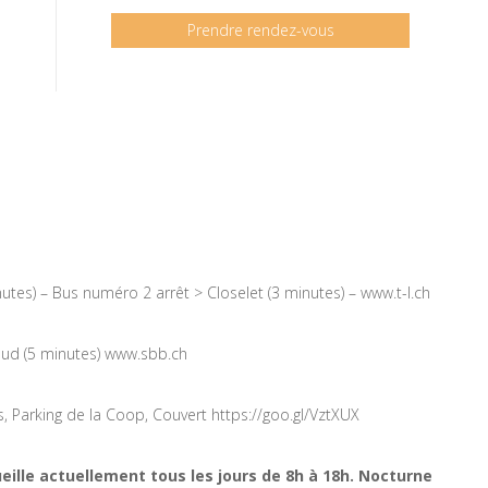
Prendre rendez-vous
utes) – Bus numéro 2 arrêt > Closelet (3 minutes) –
www.t-l.ch
sud (5 minutes)
www.sbb.ch
, Parking de la Coop, Couvert
https://goo.gl/VztXUX
eille actuellement tous les jours de 8h à 18h. Nocturne