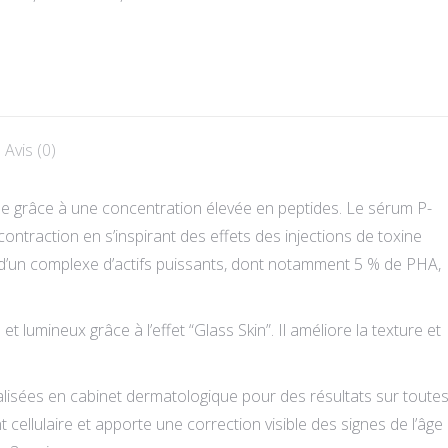
initial
actuel
prix
prix
était :
est :
initial
actuel
160,00 CHF.
136,00 CHF.
était :
est :
210,00 CHF.
145,00 CHF.
Avis (0)
able grâce à une concentration élevée en peptides. Le sérum P-
ontraction en s’inspirant des effets des injections de toxine
i d’un complexe d’actifs puissants, dont notamment 5 % de PHA,
t lumineux grâce à l’effet “Glass Skin”. Il améliore la texture et
alisées en cabinet dermatologique pour des résultats sur toute
 cellulaire et apporte une correction visible des signes de l’âge