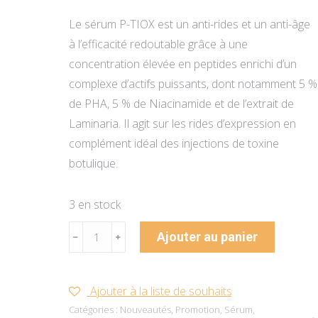
initial
actuel
Le sérum P-TIOX est un anti-rides et un anti-âge
était :
est :
à l’efficacité redoutable grâce à une
160,00 CHF.
136,00 CHF.
concentration élevée en peptides enrichi d’un
complexe d’actifs puissants, dont notamment 5 %
de PHA, 5 % de Niacinamide et de l’extrait de
Laminaria. Il agit sur les rides d’expression en
complément idéal des injections de toxine
botulique.
3 en stock
quantité
Ajouter au panier
﹣
﹢
de
P-
TIOX
Ajouter à la liste de souhaits
Peptide
Catégories :
Nouveautés
,
Promotion
,
Sérum
,