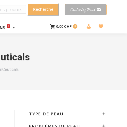
Contactez Nous
0,00
CHF
!
0
NS
uticals
nCeuticals
TYPE DE PEAU
PROBLÈMES DE PEAU