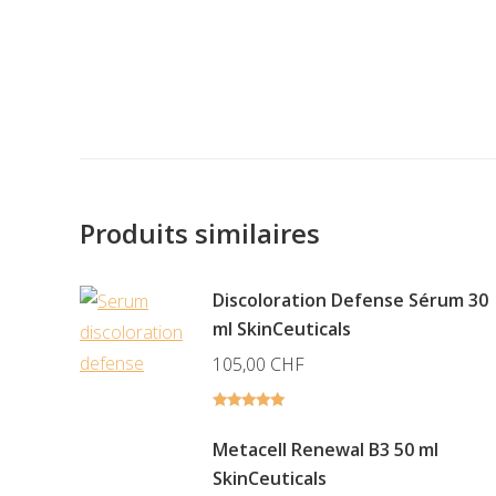
Note
5.00
sur 5
Produits similaires
Discoloration Defense Sérum 30
ml SkinCeuticals
105,00
CHF
Note
5.00
sur 5
Metacell Renewal B3 50 ml
SkinCeuticals