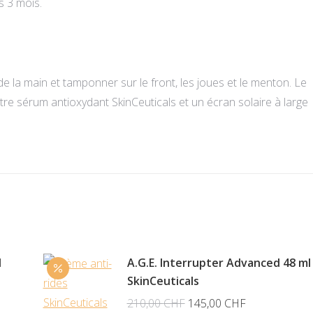
s 3 mois.
de la main et tamponner sur le front, les joues et le menton. Le
otre sérum antioxydant SkinCeuticals et un écran solaire à large
l
A.G.E. Interrupter Advanced 48 ml
SkinCeuticals
Le
Le
210,00
CHF
145,00
CHF