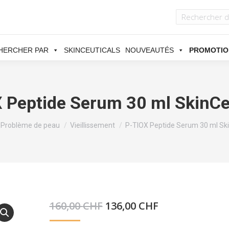
HERCHER PAR
SKINCEUTICALS
NOUVEAUTÉS
PROMOTIO
 Peptide Serum 30 ml SkinCe
ici :
Problème de peau
Vieillissement
P-TIOX Peptide Serum 30 ml Ski
Le
Le
160,00
CHF
136,00
CHF
prix
prix