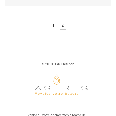
←
1
2
© 2018 - LASERIS sàrl
Vaniseo - votre agence web à Marseille