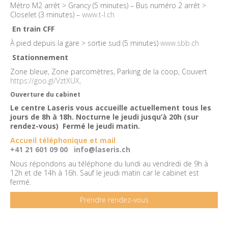
Métro M2 arrêt > Grancy (5 minutes) – Bus numéro 2 arrêt >
Closelet (3 minutes) –
www.t-l.ch
En train CFF
À pied depuis la gare > sortie sud (5 minutes)
www.sbb.ch
Stationnement
Zone bleue, Zone parcomètres, Parking de la coop, Couvert
https://goo.gl/VztXUX,
Ouverture du cabinet
Le centre Laseris vous accueille actuellement tous les
jours de 8h à 18h. Nocturne le jeudi jusqu’à 20h (sur
rendez-vous) Fermé le jeudi matin.
Accueil téléphonique et mail
+41 21 601 09 00
info@laseris.ch
Nous répondons au téléphone du lundi au vendredi de 9h à
12h et de 14h à 16h. Sauf le jeudi matin car le cabinet est
fermé.
Prendre rendez-vous