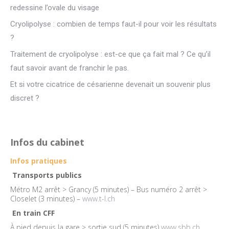
redessine l’ovale du visage
Cryolipolyse : combien de temps faut-il pour voir les résultats
?
Traitement de cryolipolyse : est-ce que ça fait mal ? Ce qu’il
faut savoir avant de franchir le pas.
Et si votre cicatrice de césarienne devenait un souvenir plus
discret ?
Infos du cabinet
Infos pratiques
Transports publics
Métro M2 arrêt > Grancy (5 minutes) – Bus numéro 2 arrêt >
Closelet (3 minutes) –
www.t-l.ch
En train CFF
À pied depuis la gare > sortie sud (5 minutes)
www.sbb.ch