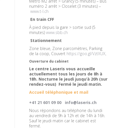
Métro M2 arrêt > Grancy (5 minutes) – Bus
numéro 2 arrêt > Closelet (3 minutes) –
www.t-l.ch
En train CFF
À pied depuis la gare > sortie sud (5
minutes)
www.sbb.ch
Stationnement
Zone bleue, Zone parcomètres, Parking
de la coop, Couvert
https://goo.gl/VztXUX,
Ouverture du cabinet
Le centre Laseris vous accueille
actuellement tous les jours de 8h à
18h. Nocturne le jeudi jusqu’à 20h (sur
rendez-vous) Fermé le jeudi matin.
Accueil téléphonique et mail
+41 21 601 09 00
info@laseris.ch
Nous répondons au téléphone du lundi
au vendredi de 9h à 12h et de 14h à 16h.
Sauf le jeudi matin car le cabinet est
fermé.