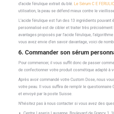
d’acide férulique extrait du blé.
Le Sérum C E FERULI
utilisation, la peau se défend mieux contre le vieilli
L’acide férulique est l’un des 13 ingrédients pouvan
personnalisé est de cibler et traiter très précisément
avantages proposés par l’acide férulique, l’algorithme
vous avez envie d’en savoir davantage, voici de no
6. Commander son sérum personn
Pour commencer, il vous suffit donc de passer comma
de confectionner votre produit cosmétique adapté à v
Après avoir commandé votre Custom Dose, nous vous c
votre peau. Il vous suffira de remplir le questionnai
et envoyé par la poste Suisse.
N’hésitez pas à nous contacter si vous avez des que
Centre Laseris Lausanne, Boulevard de Grancy 1, 1