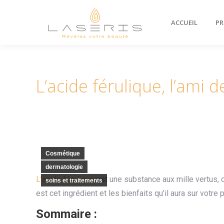
ACCUEIL
PR
L’acide férulique, l’ami 
Cosmétique
dermatologie
L’acide férulique
est une substance aux mille vertus, q
soins et traitements
est cet ingrédient et les bienfaits qu’il aura sur votre 
Sommaire :