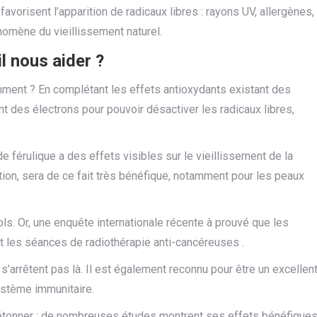
orisent l’apparition de radicaux libres : rayons UV, allergènes,
nomène du vieillissement naturel.
l nous aider ?
ment ? En complétant les effets antioxydants existant des
t des électrons pour pouvoir désactiver les radicaux libres,
ide férulique a des effets visibles sur le vieillissement de la
ation, sera de ce fait très bénéfique, notamment pour les peaux
ols.
Or, une enquête internationale récente à prouvé que les
t les séances de radiothérapie anti-cancéreuses .
s’arrêtent pas là.
Il est également reconnu pour être un excellen
système immunitaire.
s étonner : de nombreuses études montrent ses effets bénéfique