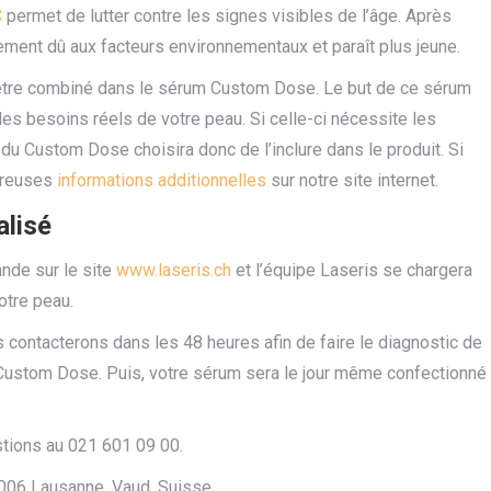
C
permet de lutter contre les signes visibles de l’âge. Après
ssement dû aux facteurs environnementaux et paraît plus jeune.
t être combiné dans le sérum Custom Dose. Le but de ce sérum
 les besoins réels de votre peau. Si celle-ci nécessite les
 du Custom Dose choisira donc de l’inclure dans le produit. Si
mbreuses
informations additionnelles
sur notre site internet.
alisé
nde sur le site
www.laseris.ch
et l’équipe Laseris se chargera
otre peau.
ontacterons dans les 48 heures afin de faire le diagnostic de
re Custom Dose. Puis, votre sérum sera le jour même confectionné
stions au 021 601 09 00.
006 Lausanne, Vaud, Suisse.