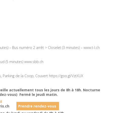
utes) – Bus numéro 2 arrêt > Closelet (3 minutes) –
www.t-l.ch
sud (5 minutes)
www.sbb.ch
, Parking de la Coop, Couvert
https://goo.gl/VztXUX
eille actuellement tous les jours de 8h à 18h. Nocturne
endez-vous) Fermé le jeudi matin.
 et mail
is.ch
Prendre rendez-vous