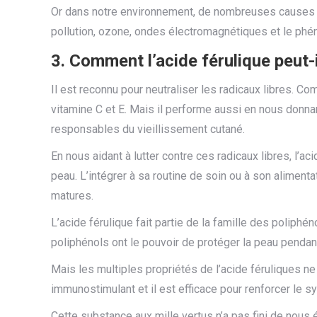
Or dans notre environnement, de nombreuses causes fav
pollution, ozone, ondes électromagnétiques et le phé
3. Comment l’acide férulique peut-i
Il est reconnu pour neutraliser les radicaux libres.
Com
vitamine C et E.
Mais il performe aussi en nous donnan
responsables du vieillissement cutané.
En nous aidant à lutter contre ces radicaux libres, l’ac
peau.
L’intégrer à sa routine de soin ou à son aliment
matures.
L’acide férulique fait partie de la famille des poliphén
poliphénols ont le pouvoir de protéger la peau pendan
Mais les multiples propriétés de l’acide féruliques ne 
immunostimulant et i
l est efficace pour renforcer le 
Cette substance aux mille vertus n’a pas fini de nou