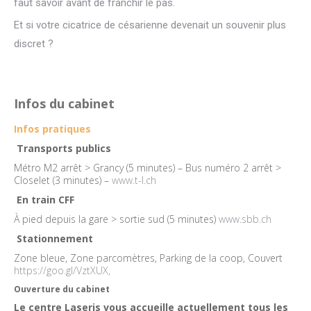
faut savoir avant de franchir le pas.
Et si votre cicatrice de césarienne devenait un souvenir plus
discret ?
Infos du cabinet
Infos pratiques
Transports publics
Métro M2 arrêt > Grancy (5 minutes) – Bus numéro 2 arrêt >
Closelet (3 minutes) –
www.t-l.ch
En train CFF
À pied depuis la gare > sortie sud (5 minutes)
www.sbb.ch
Stationnement
Zone bleue, Zone parcomètres, Parking de la coop, Couvert
https://goo.gl/VztXUX,
Ouverture du cabinet
Le centre Laseris vous accueille actuellement tous les