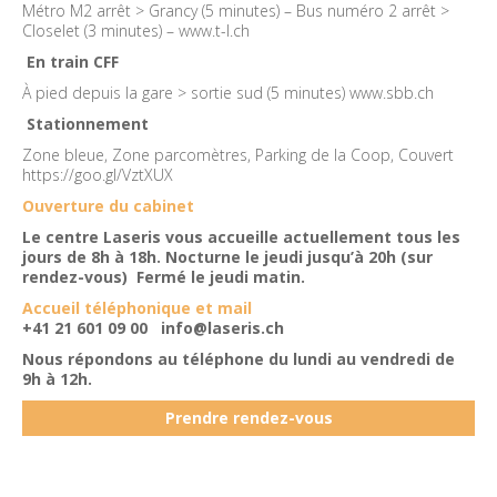
Métro M2 arrêt > Grancy (5 minutes) – Bus numéro 2 arrêt >
Closelet (3 minutes) –
www.t-l.ch
En train CFF
À pied depuis la gare > sortie sud (5 minutes)
www.sbb.ch
Stationnement
Zone bleue, Zone parcomètres, Parking de la Coop, Couvert
https://goo.gl/VztXUX
Ouverture du cabinet
Le centre Laseris vous accueille actuellement tous les
jours de 8h à 18h. Nocturne le jeudi jusqu’à 20h (sur
rendez-vous) Fermé le jeudi matin.
Accueil téléphonique et mail
+41 21 601 09 00
info@laseris.ch
Nous répondons au téléphone du lundi au vendredi de
9h à 12h.
Prendre rendez-vous