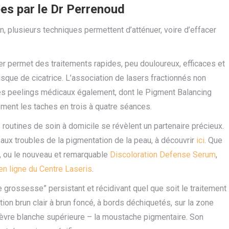
es par le Dr Perrenoud
, plusieurs techniques permettent d’atténuer, voire d’effacer
er permet des traitements rapides, peu douloureux, efficaces et
isque de cicatrice. L’association de lasers fractionnés non
 Les peelings médicaux également, dont le Pigment Balancing
ement les taches en trois à quatre séances.
 routines de soin à domicile se révèlent un partenaire précieux.
x troubles de la pigmentation de la peau, à découvrir
ici
. Que
, ou le nouveau et remarquable
Discoloration Defense Serum
,
en ligne du Centre Laseris
.
rossesse” persistant et récidivant quel que soit le traitement
ion brun clair à brun foncé, à bords déchiquetés, sur la zone
 lèvre blanche supérieure – la moustache pigmentaire. Son