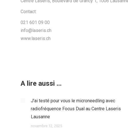
Centre Laseris, Boulevard de Grancy 1, 1006 Lausann
Contact:
021 601 09 00
info@laseris.ch
www.laseris.ch
A lire aussi ...
J’ai testé pour vous le microneedling avec
radiofréquence Focus Dual au Centre Laseris
Lausanne
novembre 12, 2025