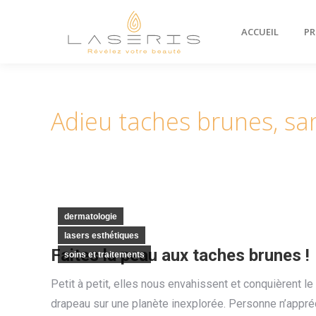
ACCUEIL
PR
Adieu taches brunes, sa
dermatologie
lasers esthétiques
Faites la peau aux taches brunes !
soins et traitements
Petit à petit, elles nous envahissent et conquièrent l
drapeau sur une planète inexplorée. Personne n’appréc