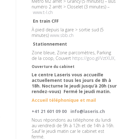
Métro M2 arrêt > Grancy (5 minutes) – Bus
numéro 2 arrêt > Closelet (3 minutes) –
www.t-l.ch
En train CFF
À pied depuis la gare > sortie sud (5
minutes)
www.sbb.ch
Stationnement
Zone bleue, Zone parcomètres, Parking
de la coop, Couvert
https://goo.gl/VztXUX,
Ouverture du cabinet
Le centre Laseris vous accueille
actuellement tous les jours de 8h à
18h. Nocturne le jeudi jusqu’à 20h (sur
rendez-vous) Fermé le jeudi matin.
Accueil téléphonique et mail
+41 21 601 09 00
info@laseris.ch
s
Nous répondons au téléphone du lundi
au vendredi de 9h à 12h et de 14h à 16h.
Sauf le jeudi matin car le cabinet est
fermé.