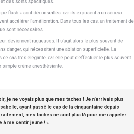
 et des soins spécifiques.
mpe flash » sont déconseillés, car ils exposent à un sérieux
ent accélérer l’amélioration. Dans tous les cas, un traitement de
nue sont nécessaires.
ur, deviennent rugueuses. Il s’agit alors le plus souvent de
 danger, qui nécessitent une ablation superficielle. La
e cas très élégante, car elle peut s‘effectuer le plus souvent
une simple crème anesthésiante.
r, je ne voyais plus que mes taches ! Je n’arrivais plus
Isabelle, ayant passé le cap de la cinquantaine depuis
 traitement, mes taches ne sont plus là pour me rappeler
ue à me sentir jeune ! «