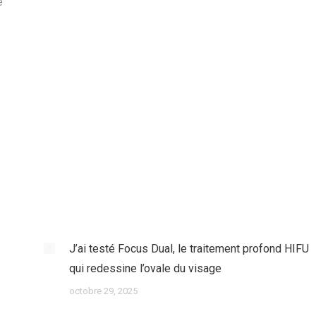
e
J’ai testé Focus Dual, le traitement profond HIFU
qui redessine l’ovale du visage
octobre 29, 2025