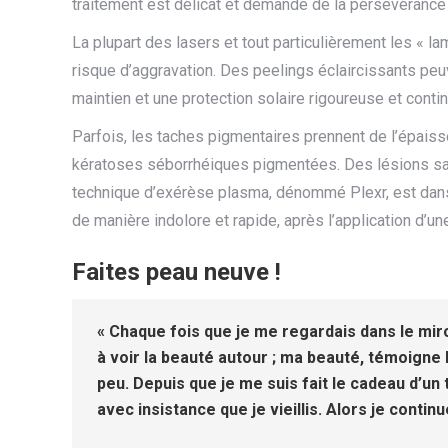
traitement est délicat et demande de la persévérance
La plupart des lasers et tout particulièrement les « la
risque d’aggravation. Des peelings éclaircissants peuv
maintien et une protection solaire rigoureuse et conti
Parfois, les taches pigmentaires prennent de l’épaisse
kératoses séborrhéiques pigmentées. Des lésions sans
technique d’exérèse plasma, dénommé Plexr, est dans c
de manière indolore et rapide, après l’application d’
Faites peau neuve !
« Chaque fois que je me regardais dans le miroi
à voir la beauté autour ; ma beauté, témoigne 
peu. Depuis que je me suis fait le cadeau d’un
avec insistance que je vieillis. Alors je contin