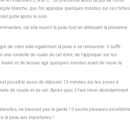
che en vitamines E, A et C. On préconise aussi du jus de citron
’argile blanche, que l’on applique quelques minutes sur ces hôtes
eil juste après le soin.
commandée, car elle nourrit la peau tout en atténuant la présence
gre de cidre aide également la peau à se renouveler. Il suffit
r une rondelle de ouate de cet élixir, de l’appliquer sur les
traiter et de laisser agir quelques minutes avant de rincer la
il est possible aussi de déposer 15 minutes sur les zones à
bonate de soude et de sel. Après quoi, il faut rincer abondamment
turelles, ne baissez pas la garde ! Il existe plusieurs excellent
re la peau aux importunes !