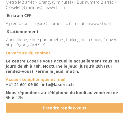
Métro M2 arrêt > Grancy (5 minutes) – Bus numéro 2 arrêt >
Closelet (3 minutes) –
www.t-l.ch
En train CFF
À pied depuis la gare > sortie sud (5 minutes)
www.sbb.ch
Stationnement
Zone bleue, Zone parcomètres, Parking de la Coop, Couvert
https://goo.gl/VztXUX
Ouverture du cabinet
Le centre Laseris vous accueille actuellement tous les
jours de 8h à 18h. Nocturne le jeudi jusqu’à 20h (sur
rendez-vous) Fermé le jeudi matin.
Accueil téléphonique et mail
+41 21 601 09 00
info@laseris.ch
Nous répondons au téléphone du lundi au vendredi de
9h à 12h.
Prendre rendez-vous