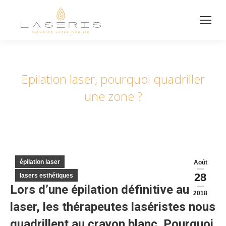
Epilation laser, pourquoi quadriller
une zone ?
épilation laser
Août
28
lasers esthétiques
Lors d’une épilation définitive au
2018
laser, les thérapeutes laséristes nous
quadrillent au crayon blanc. Pourquoi