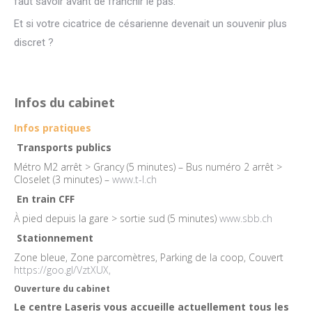
faut savoir avant de franchir le pas.
Et si votre cicatrice de césarienne devenait un souvenir plus
discret ?
Infos du cabinet
Infos pratiques
Transports publics
Métro M2 arrêt > Grancy (5 minutes) – Bus numéro 2 arrêt >
Closelet (3 minutes) –
www.t-l.ch
En train CFF
À pied depuis la gare > sortie sud (5 minutes)
www.sbb.ch
Stationnement
Zone bleue, Zone parcomètres, Parking de la coop, Couvert
https://goo.gl/VztXUX,
Ouverture du cabinet
Le centre Laseris vous accueille actuellement tous les