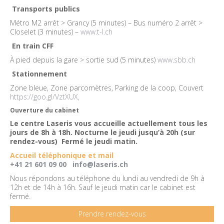
Transports publics
Métro M2 arrêt > Grancy (5 minutes) – Bus numéro 2 arrêt >
Closelet (3 minutes) –
www.t-l.ch
En train CFF
À pied depuis la gare > sortie sud (5 minutes)
www.sbb.ch
Stationnement
Zone bleue, Zone parcomètres, Parking de la coop, Couvert
https://goo.gl/VztXUX,
Ouverture du cabinet
Le centre Laseris vous accueille actuellement tous les
jours de 8h à 18h. Nocturne le jeudi jusqu’à 20h (sur
rendez-vous) Fermé le jeudi matin.
Accueil téléphonique et mail
+41 21 601 09 00
info@laseris.ch
Nous répondons au téléphone du lundi au vendredi de 9h à
12h et de 14h à 16h. Sauf le jeudi matin car le cabinet est
fermé.
Prendre rendez-vous