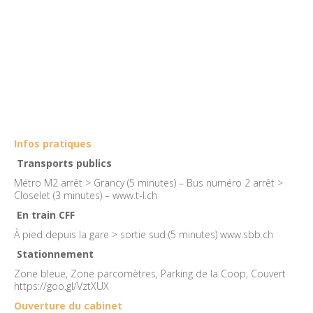
Infos pratiques
Transports publics
Métro M2 arrêt > Grancy (5 minutes) – Bus numéro 2 arrêt >
Closelet (3 minutes) –
www.t-l.ch
En train CFF
À pied depuis la gare > sortie sud (5 minutes)
www.sbb.ch
Stationnement
Zone bleue, Zone parcomètres, Parking de la Coop, Couvert
https://goo.gl/VztXUX
Ouverture du cabinet