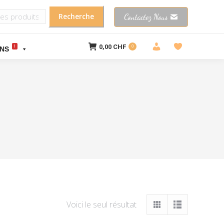
Contactez Nous
0,00
CHF
!
0
NS
Voici le seul résultat