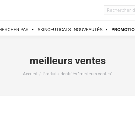
HERCHER PAR
SKINCEUTICALS
NOUVEAUTÉS
PROMOTIO
meilleurs ventes
Vous êtes ici :
Accueil
Produits identifiés “meilleurs ventes”